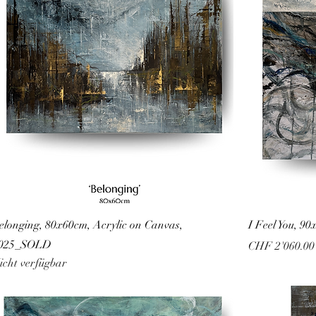
elonging, 80x60cm, Acrylic on Canvas,
I Feel You, 9
025_SOLD
Preis
CHF 2'060.00
icht verfügbar