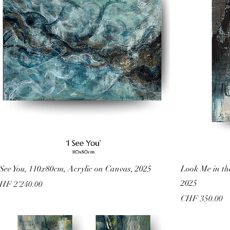
 See You, 110x80cm, Acrylic on Canvas, 2025
Look Me in th
2025
reis
HF 2'240.00
Preis
CHF 350.00